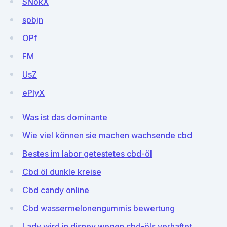
SNokX
spbjn
OPf
FM
UsZ
ePIyX
Was ist das dominante
Wie viel können sie machen wachsende cbd
Bestes im labor getestetes cbd-öl
Cbd öl dunkle kreise
Cbd candy online
Cbd wassermelonengummis bewertung
Lady wird in disney wegen cbd-öls verhaftet