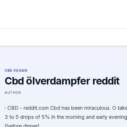
Skip
to
content
CBD VEGAN
Cbd ölverdampfer reddit
AUTHOR
: CBD - reddit.com Cbd has been miraculous. O tak
3 to 5 drops of 5% in the morning and early evenin
(before dinner).