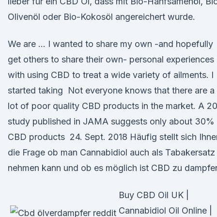
lieber für ein CBD Öl, dass mit Bio-Hanfsamenöl, Bi
Olivenöl oder Bio-Kokosöl angereichert wurde.
We are … I wanted to share my own -and hopefully
get others to share their own- personal experiences
with using CBD to treat a wide variety of ailments. I
started taking Not everyone knows that there are a
lot of poor quality CBD products in the market. A 2
study published in JAMA suggests only about 30% 
CBD products 24. Sept. 2018 Häufig stellt sich Ihne
die Frage ob man Cannabidiol auch als Tabakersatz
nehmen kann und ob es möglich ist CBD zu dampfe
Buy CBD Oil UK |
Cannabidiol Oil Online |