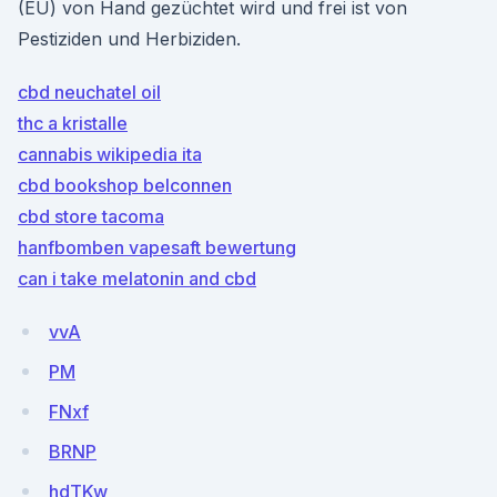
(EU) von Hand gezüchtet wird und frei ist von
Pestiziden und Herbiziden.
cbd neuchatel oil
thc a kristalle
cannabis wikipedia ita
cbd bookshop belconnen
cbd store tacoma
hanfbomben vapesaft bewertung
can i take melatonin and cbd
vvA
PM
FNxf
BRNP
hdTKw