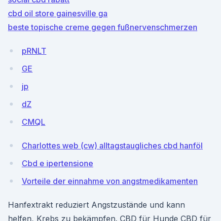
cbd oil store gainesville ga
beste topische creme gegen fußnervenschmerzen
pRNLT
GE
jp
dZ
CMQL
Charlottes web (cw) alltagstaugliches cbd hanföl
Cbd e ipertensione
Vorteile der einnahme von angstmedikamenten
Hanfextrakt reduziert Angstzustände und kann
helfen, Krebs zu bekämpfen. CBD für Hunde CBD für