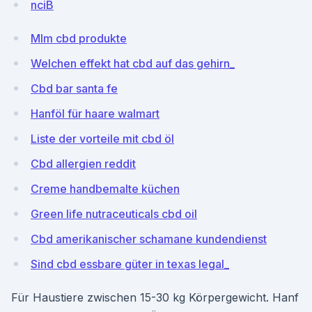
nciB
Mlm cbd produkte
Welchen effekt hat cbd auf das gehirn_
Cbd bar santa fe
Hanföl für haare walmart
Liste der vorteile mit cbd öl
Cbd allergien reddit
Creme handbemalte küchen
Green life nutraceuticals cbd oil
Cbd amerikanischer schamane kundendienst
Sind cbd essbare güter in texas legal_
Für Haustiere zwischen 15-30 kg Körpergewicht. Hanf