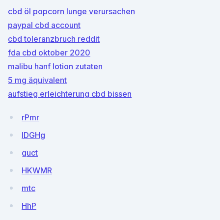
cbd öl popcorn lunge verursachen
paypal cbd account
cbd toleranzbruch reddit
fda cbd oktober 2020
malibu hanf lotion zutaten
5 mg äquivalent
aufstieg erleichterung cbd bissen
rPmr
IDGHg
guct
HKWMR
mtc
HhP