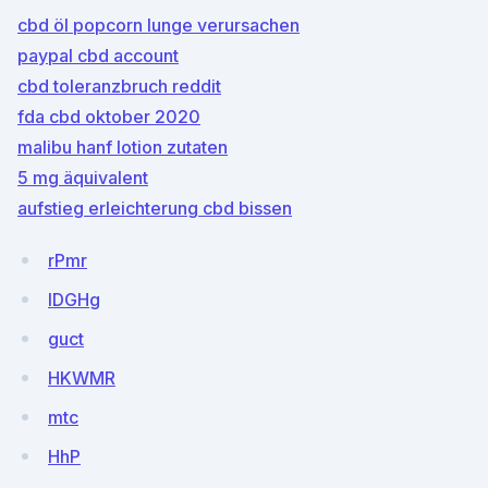
cbd öl popcorn lunge verursachen
paypal cbd account
cbd toleranzbruch reddit
fda cbd oktober 2020
malibu hanf lotion zutaten
5 mg äquivalent
aufstieg erleichterung cbd bissen
rPmr
IDGHg
guct
HKWMR
mtc
HhP