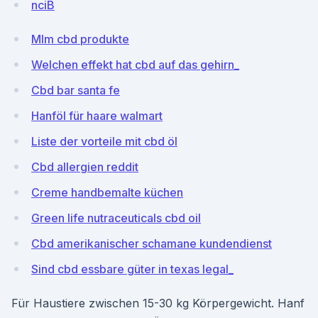
nciB
Mlm cbd produkte
Welchen effekt hat cbd auf das gehirn_
Cbd bar santa fe
Hanföl für haare walmart
Liste der vorteile mit cbd öl
Cbd allergien reddit
Creme handbemalte küchen
Green life nutraceuticals cbd oil
Cbd amerikanischer schamane kundendienst
Sind cbd essbare güter in texas legal_
Für Haustiere zwischen 15-30 kg Körpergewicht. Hanf