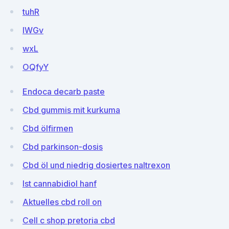
tuhR
lWGv
wxL
OQfyY
Endoca decarb paste
Cbd gummis mit kurkuma
Cbd ölfirmen
Cbd parkinson-dosis
Cbd öl und niedrig dosiertes naltrexon
Ist cannabidiol hanf
Aktuelles cbd roll on
Cell c shop pretoria cbd