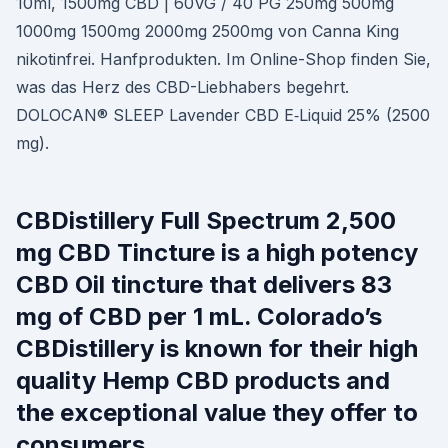
10ml, 1500mg CBD | 60VG / 40 PG 250mg 500mg
1000mg 1500mg 2000mg 2500mg von Canna King
nikotinfrei. Hanfprodukten. Im Online-Shop finden Sie,
was das Herz des CBD-Liebhabers begehrt.
DOLOCAN® SLEEP Lavender CBD E‑Liquid 25% (2500
mg).
CBDistillery Full Spectrum 2,500
mg CBD Tincture is a high potency
CBD Oil tincture that delivers 83
mg of CBD per 1 mL. Colorado’s
CBDistillery is known for their high
quality Hemp CBD products and
the exceptional value they offer to
consumers.