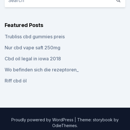
Featured Posts
Trubliss cbd gummies preis
Nur cbd vape saft 250mg
Cbd oil legal in iowa 2018
Wo befinden sich die rezeptoren_
Riff cbd öl
Proudly powered by WordPress
|
Theme: storybook by
OdieThemes
.