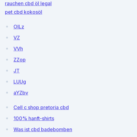
rauchen cbd öl legal
pet cbd kokosöl
OILz
VZ
VVh
ZZop
JT
LUUg
aYZbv
Cell c shop pretoria cbd
100% hanft-shirts
Was ist cbd badebomben